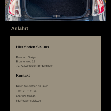
Anfahrt
Hier finden Sie uns
Bernhard Staiger
Brunnenweg 12
70771 Leinfelden-Echterdingen
Kontakt
Rufen Sie einfach an unter
+49 171-8141632
oder per Mail an
info@raum-spiele.de